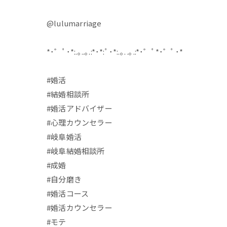
@lulumarriage
*･゜ﾟ･*:.｡..｡.:*･*:ﾟ･*:.｡. .｡.:*･゜ﾟ*･゜ﾟ･*
#婚活
#結婚相談所
#婚活アドバイザー
#心理カウンセラー
#岐阜婚活
#岐阜結婚相談所
#成婚
#自分磨き
#婚活コース
#婚活カウンセラー
#モテ