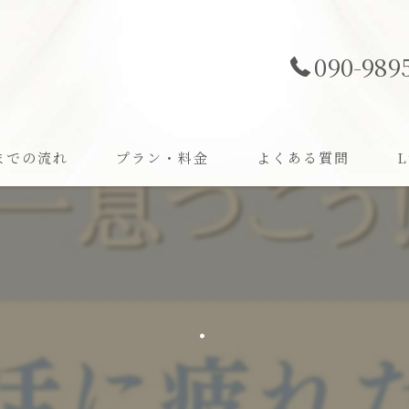
090-989
までの流れ
プラン・料金
よくある質問
L
婚
費
.
オ
お