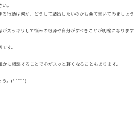
さい。
きる行動は何か、どうして結婚したいのかも全て書いてみましょう
考がスッキリして悩みの根源や自分がすべきことが明確になります
切です。
誰かに相談することで心がスッと軽くなることもあります。
。(*´︶`)