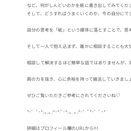
など、何がしんどいのかを紙に書き出してみてくだ
そして、どうすればうまくいくのか、今の自分にで
自分の思考を「紙」という媒体に落とすことで、思
そして一人で抱え込まず、誰かに相談することも大
相談して解決するほど簡単な話ではありませんが、
肩の力を抜き、心に余裕を持って婚活していきましょう
ぜひご覧いただきご参考にされてくださいね♡
*･゜ﾟ･*:.｡..｡.:*･*:ﾟ･*:.｡. .｡.:*･゜ﾟ*･゜ﾟ･*
詳細はプロフィール欄のURLから!!!