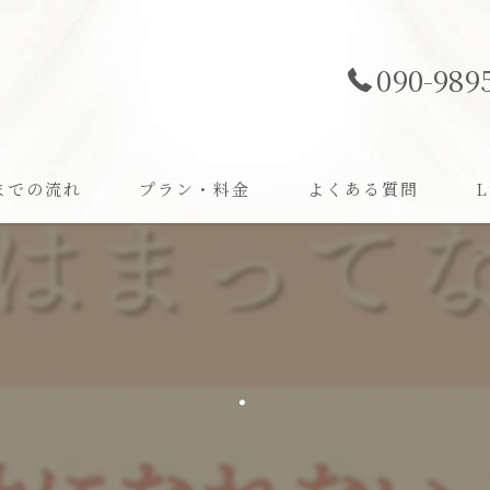
090-989
までの流れ
プラン・料金
よくある質問
L
婚
費
.
オ
お