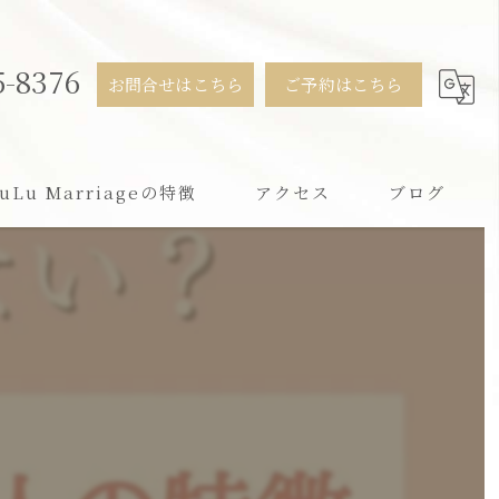
5-8376
お問合せはこちら
ご予約はこちら
uLu Marriageの特徴
アクセス
ブログ
活
用
ンライン
すすめ