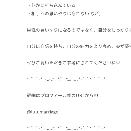
・何かに打ち込んでいる
・相手への思いやりは忘れない など。
男性の言いなりになるのではなく、自分をしっかり
自分に自信を持ち、自分の魅力をより高め、彼が夢中
ぜひご覧いただきご参考にされてくださいね♡
*･゜ﾟ･*:.｡..｡.:*･*:ﾟ･*:.｡. .｡.:*･゜ﾟ*･゜ﾟ･*
詳細はプロフィール欄のURLから!!!
@lulumarriage
*･゜ﾟ･*:.｡..｡.:*･*:ﾟ･*:.｡. .｡.:*･゜ﾟ*･゜ﾟ･*