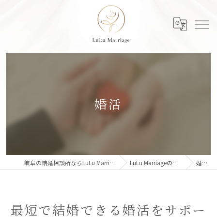
婚活
岐阜の結婚相談所ならLuLu Marriage
LuLu Marriageの特徴
婚活
最短で結婚できる婚活をサポー