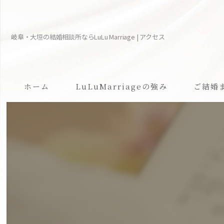
岐阜・大垣の結婚相談所ならLuLu Marriage | アクセス
ホーム
LuLuMarriageの強み
ご結婚