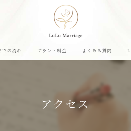
までの流れ
プラン・料金
よくある質問
L
婚
費
アクセス
オ
お