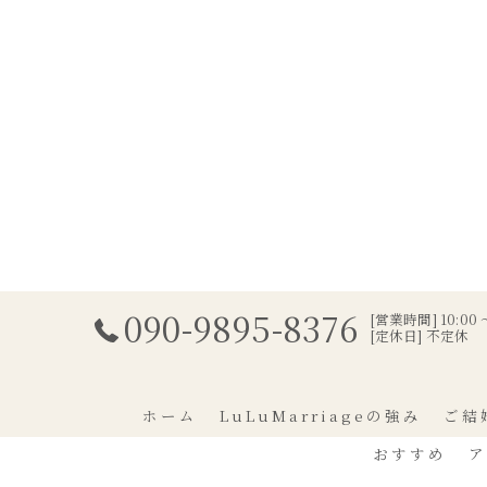
090-9895-8376
[営業時間] 10:00 〜
[定休日] 不定休
ホーム
LuLuMarriageの強み
ご結
おすすめ
ア