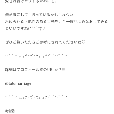
愛され続けたりするためにも、
無意識にしてしまっているかもしれない
冷められる可能性のある言動を、今一度見つめなおしてみる
といいですね(*´˘`*)♡
ぜひご覧いただきご参考にされてくださいね♡
*･゜ﾟ･*:.｡..｡.:*･*:ﾟ･*:.｡. .｡.:*･゜ﾟ*･゜ﾟ･*
詳細はプロフィール欄のURLから!!!
@lulumarriage
*･゜ﾟ･*:.｡..｡.:*･*:ﾟ･*:.｡. .｡.:*･゜ﾟ*･゜ﾟ･*
#婚活