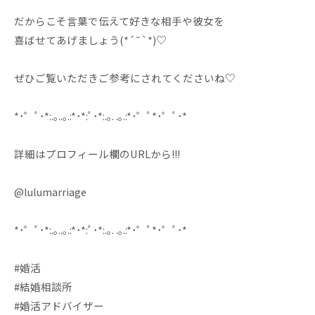
だからこそ言葉で伝えて好きな相手や彼女を
喜ばせてあげましょう(*´˘`*)♡
ぜひご覧いただきご参考にされてくださいね♡
*･゜ﾟ･*:.｡..｡.:*･*:ﾟ･*:.｡. .｡.:*･゜ﾟ*･゜ﾟ･*
詳細はプロフィール欄のURLから!!!
@lulumarriage
*･゜ﾟ･*:.｡..｡.:*･*:ﾟ･*:.｡. .｡.:*･゜ﾟ*･゜ﾟ･*
#婚活
#結婚相談所
#婚活アドバイザー