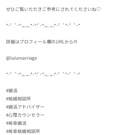
ぜひご覧いただきご参考にされてくださいね♡
*･゜ﾟ･*:.｡..｡.:*･*:ﾟ･*:.｡. .｡.:*･゜ﾟ*･゜ﾟ･*
詳細はプロフィール欄のURLから!!!
@lulumarriage
*･゜ﾟ･*:.｡..｡.:*･*:ﾟ･*:.｡. .｡.:*･゜ﾟ*･゜ﾟ･*
#婚活
#結婚相談所
#婚活アドバイザー
#心理カウンセラー
#岐阜婚活
#岐阜結婚相談所