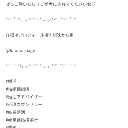
ぜひご覧いただきご参考にされてくださいね♡
*･゜ﾟ･*:.｡..｡.:*･*:ﾟ･*:.｡. .｡.:*･゜ﾟ*･゜ﾟ･*
詳細はプロフィール欄のURLから!!!
@lulumarriage
*･゜ﾟ･*:.｡..｡.:*･*:ﾟ･*:.｡. .｡.:*･゜ﾟ*･゜ﾟ･*
#婚活
#結婚相談所
#婚活アドバイザー
#心理カウンセラー
#岐阜婚活
#岐阜結婚相談所
#成婚