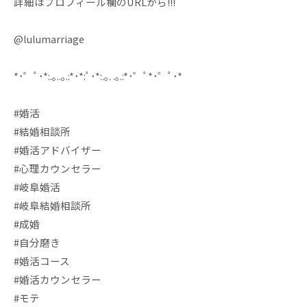
詳細はプロフィール欄のURLから!!!
@lulumarriage
*･゜ﾟ･*:.｡..｡.:*･*:ﾟ･*:.｡. .｡.:*･゜ﾟ*･゜ﾟ･*
#婚活
#結婚相談所
#婚活アドバイザー
#心理カウンセラー
#岐阜婚活
#岐阜結婚相談所
#成婚
#自分磨き
#婚活コース
#婚活カウンセラー
#モテ