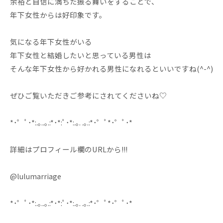
余裕と自信に満ちた振る舞いをすることで、
年下女性からは好印象です。
気になる年下女性がいる
年下女性と結婚したいと思っている男性は
そんな年下女性から好かれる男性になれるといいですね(^-^)
ぜひご覧いただきご参考にされてくださいね♡
*･゜ﾟ･*:.｡..｡.:*･*:ﾟ･*:.｡. .｡.:*･゜ﾟ*･゜ﾟ･*
詳細はプロフィール欄のURLから!!!
@lulumarriage
*･゜ﾟ･*:.｡..｡.:*･*:ﾟ･*:.｡. .｡.:*･゜ﾟ*･゜ﾟ･*