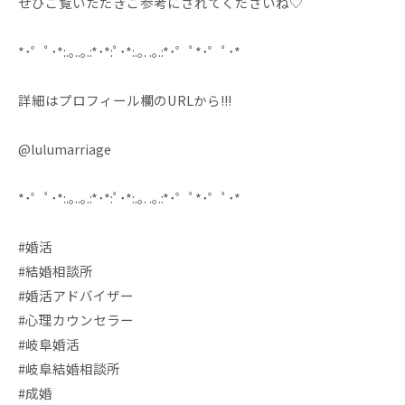
ぜひご覧いただきご参考にされてくださいね♡
*･゜ﾟ･*:.｡..｡.:*･*:ﾟ･*:.｡. .｡.:*･゜ﾟ*･゜ﾟ･*
詳細はプロフィール欄のURLから!!!
@lulumarriage
*･゜ﾟ･*:.｡..｡.:*･*:ﾟ･*:.｡. .｡.:*･゜ﾟ*･゜ﾟ･*
#婚活
#結婚相談所
#婚活アドバイザー
#心理カウンセラー
#岐阜婚活
#岐阜結婚相談所
#成婚